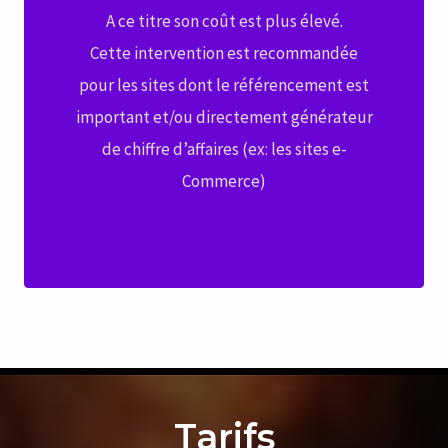
A ce titre son coût est plus élevé.
Cette intervention est recommandée
pour les sites dont le référencement est
important et/ou directement générateur
de chiffre d’affaires (ex: les sites e-
Commerce)
Tarifs